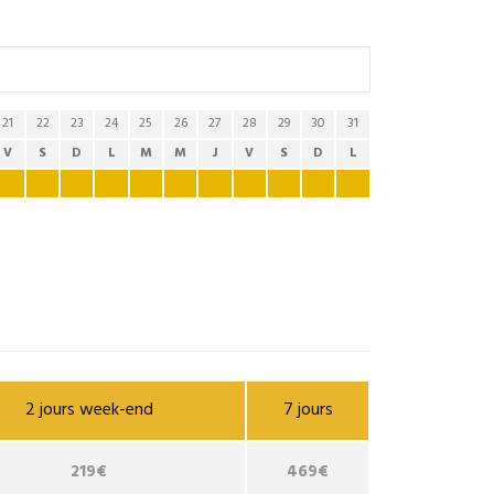
21
22
23
24
25
26
27
28
29
30
31
V
S
D
L
M
M
J
V
S
D
L
2 jours week-end
7 jours
219€
469€