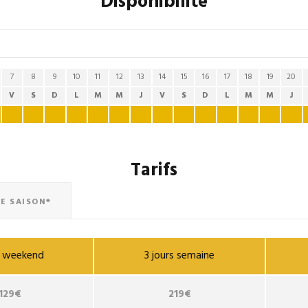
Disponibilité
7
8
9
10
11
12
13
14
15
16
17
18
19
20
V
S
D
L
M
M
J
V
S
D
L
M
M
J
Tarifs
E SAISON*
ur weekend
3 jours semaine
129€
219€