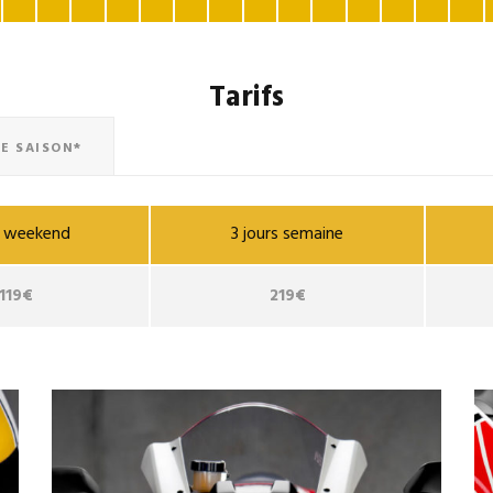
Tarifs
E SAISON*
ur weekend
3 jours semaine
119€
219€