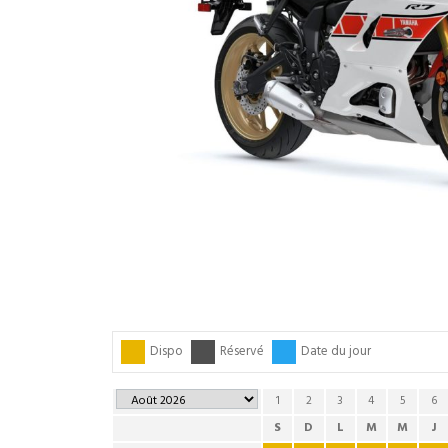
Dispo
Réservé
Date du jour
1
2
3
4
5
6
S
D
L
M
M
J