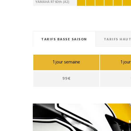
YAMAHA R7 60th (A2)
TARIFS BASSE SAISON
TARIFS HAUT
1 jour semaine
1 jo
99€