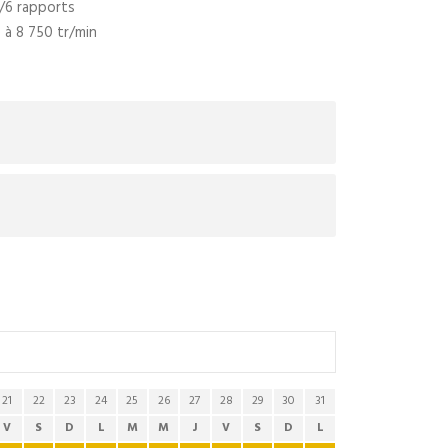
c/6 rapports
 à 8 750 tr/min
21
22
23
24
25
26
27
28
29
30
31
V
S
D
L
M
M
J
V
S
D
L