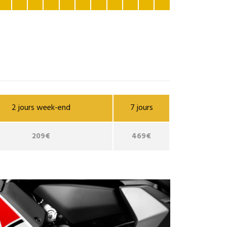
2 jours week-end
7 jours
209€
469€