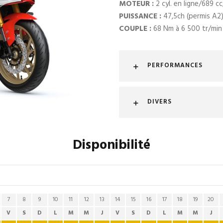
MOTEUR :
2 cyl. en ligne/689 c
PUISSANCE :
47,5ch (permis A2)
COUPLE :
68 Nm à 6 500 tr/min
PERFORMANCES
DIVERS
Disponibilité
7
8
9
10
11
12
13
14
15
16
17
18
19
20
V
S
D
L
M
M
J
V
S
D
L
M
M
J